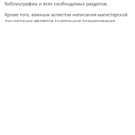
библиографии и всех необходимых разделов.
Кроме того, важным аспектом написания магистерской
диссертации является тщательное планирование
и организация исследования. Наши специалисты
помогут вам на всех этапах работы: от разработки темы
и составления плана до написания текста и подготовки
к защите. Мы гарантируем индивидуальный подход,
учитывая все ваши требования и пожелания, чтобы
результат полностью соответствовал вашим
ожиданиям и требованиям научного руководителя.
Что такое магистерская
диссертация с точки зрения
структуры
Магистерская диссертация — это не только результат
научного исследования, но и тщательно